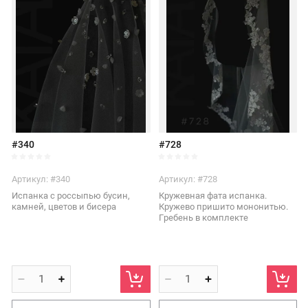
#340
#728
Артикул:
#340
Артикул:
#728
Испанка с россыпью бусин,
Кружевная фата испанка.
камней, цветов и бисера
Кружево пришито мононитью.
Гребень в комплекте