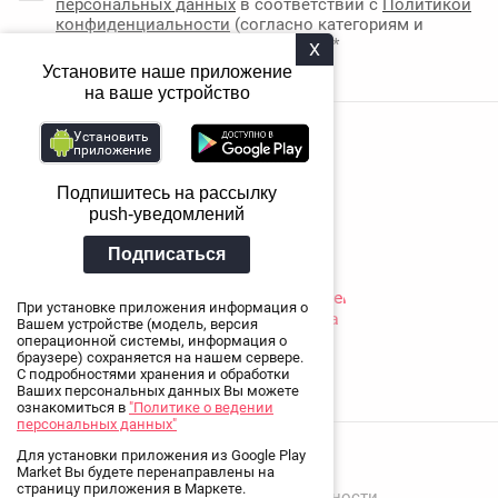
персональных данных
в соответствии с
Политикой
конфиденциальности
(согласно категориям и
целям, поименованным в п. 4.2.6) *
X
Установите наше приложение
на ваше устройство
Установить
Надежда
приложение
+7 (920) 878-19-98
Подпишитесь на рассылку
Юлия
push-уведомлений
+7 (906) 644-19-98
Подписаться
При установке приложения информация о
Вашем устройстве (модель, версия
операционной системы, информация о
браузере) сохраняется на нашем сервере.
С подробностями хранения и обработки
Ваших персональных данных Вы можете
ознакомиться в
"Политике о ведении
персональных данных"
Для установки приложения из Google Play
2025 KATAN
Market Вы будете перенаправлены на
страницу приложения в Маркете.
Политика конфиденциальности