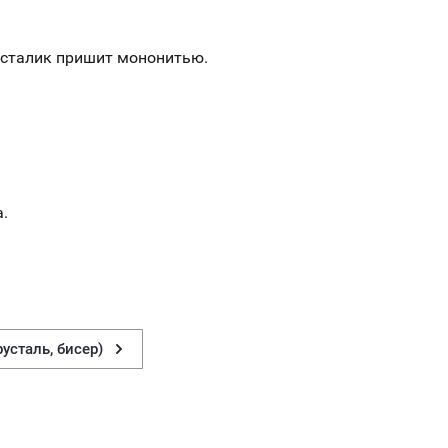
усталик пришит мононитью.
.
усталь, бисер)