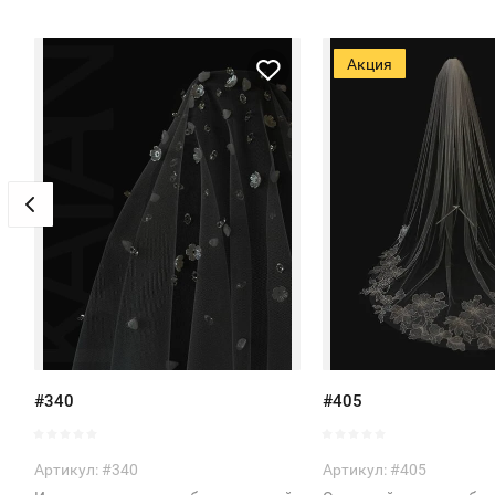
Акция
#340
#405
Артикул:
#340
Артикул:
#405