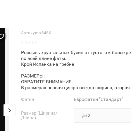
Артикул:
#346Х
Россыпь хрустальных бусин от густого к более р
по всей длине фаты.
Крой Испанка на гребне
РАЗМЕРЫ:
ОБРАТИТЕ ВНИМАНИЕ!
В размерах первая цифра всегда ширина, вторая
Еврофатин "Стандарт"
Фатин
Размер (Ширина/
Длина)