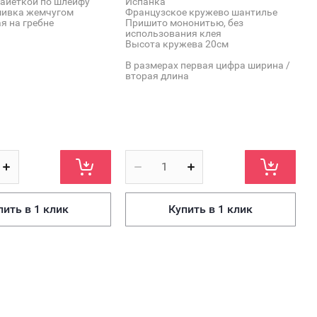
пайеткой по шлейфу
Испанка
*
шивка жемчугом
Французское кружево шантилье
*
я на гребне
Пришито мононитью, без
*
использования клея
п
Высота кружева 20см
*
ж
В размерах первая цифра ширина /
в
вторая длина
*
В
п
пить в 1 клик
Купить в 1 клик