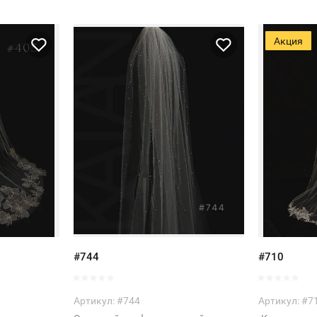
Акция
#744
#710
Артикул:
#744
Артикул:
#7