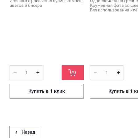
Испанка с россыпью бусин, камней,
Однослойная на гребне
цветов и бисера
Кружевная фата со шл
Без использования кле
Купить в 1 клик
Купить в 1 к
Назад