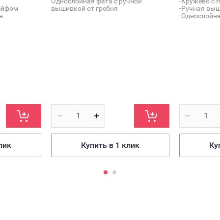
Однослойная фата с ручной
-Кружево с 
ейфом
вышивкой от гребня
-Ручная вы
я
-Однослойна
лик
Купить в 1 клик
Ку